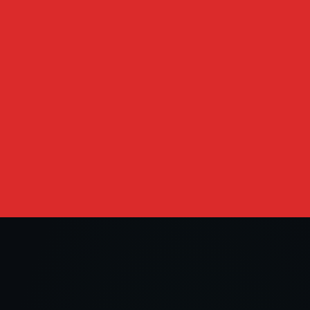
VOCÊ PAS
DINHEIRO.
T
Como brasileiros no Japão estão constr
rece