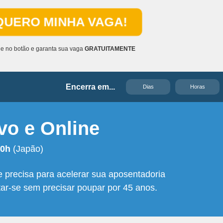
QUERO MINHA VAGA!
ue no botão e garanta sua vaga
GRATUITAMENTE
Encerra em...
Dias
Horas
vo e Online
20h
(Japão)
 precisa para acelerar sua aposentadoria
ar-se sem precisar poupar por 45 anos.