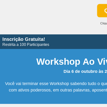
Cliq
Inscrição Gratuita!
Restrita a 100 Participantes
Workshop Ao Vi
Dia 6 de outubro às 
Você vai terminar esse Workshop sabendo tudo o que
com ativos poderosos, em outras palavras, aposent