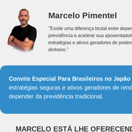
Marcelo Pimentel
"Existe uma diferença brutal entre depe
previdência e acelerar sua aposentador
estratégias e ativos geradores de poder
dinheiro."
Convite Especial Para Brasileiros no Japã
estratégias seguras e ativos geradores de ren
depender da previdência tradicional.
MARCELO ESTÁ LHE OFERECEN