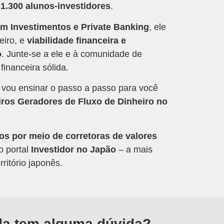
1.300 alunos-investidores
.
m Investimentos e Private Banking
, ele
eiro, e
viabilidade financeira e
o
. Junte-se a ele e à comunidade de
financeira sólida.
, vou ensinar o passo a passo para você
iros Geradores de Fluxo de Dinheiro no
os por meio de corretoras de valores
o portal
Investidor no Japão
– a mais
ritório japonês.
da tem alguma dúvida?